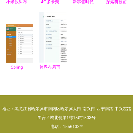
小米数科布
4G多卡聚
新零售时代
探索科技前
局天津东疆
合与弱网聚
电脑、手机
沿 上海外
星链 新注
合的智能融
与互联网收
星人电脑
册公司的商
合通信设备
银系统如何
Alienware
业版图与行
技术优势与
引领未来计
授权零售旗
业影响
应用场景解
算机软硬件
舰总店
析
零售
Spring
跨界布局再
Boot 设备
下一城 字
管理系统
节跳动投资
计算机软硬
车企新公
件及辅助设
司，汽车商
地址：黑龙江省哈尔滨市南岗区哈尔滨大街-南兴街-西宁南路-中兴左路
备零售的智
标注册与软
围合区域北侧第1栋15层1503号
能化学习与
硬件零售的
电话：1556132**
实践平台
融合战略