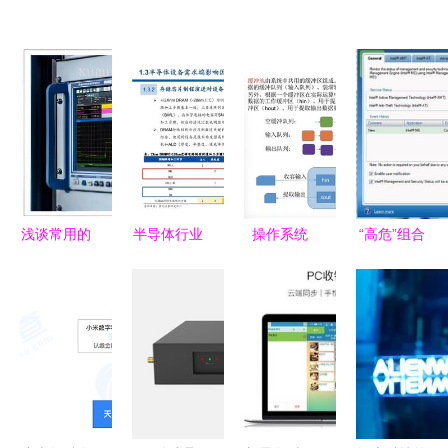
浅谈常用的
半导体行业
操作系统
“高危”组合
EMC辅助
深度报告
I/O核心子
当这些软硬
设备 计算
113页半导
系统之探秘
件出现在你
机软硬件及
体设备投资
高效I/O与
的电脑上
辅助设备零
地图——计
资源管理的
时，真的要
售视角
算机软硬件
核心技术
警惕！
及辅助设备
零售