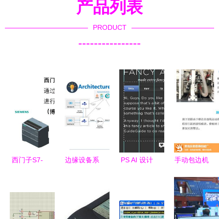
产品列表
PRODUCT
----------------
西门子S7-
边缘设备系
PS AI 设计
手动包边机
1200与S7-
统及计算杂
新助力
选购指南
1500 PLC
谈 Dapr学
GuideGuide
聚焦君嘉惠
通过以太网
习之三与计
V12.503 珍
机械与吉林
与第三方设
算机软硬件
藏电脑版插
市场，详解