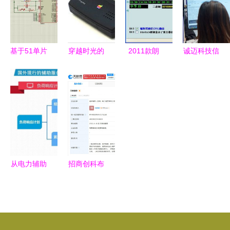
备通信 软
零售的融合
件指南
价格与服务
硬件集成与
探索
零售应用指
基于51单片
穿越时光的
2011款朗
诚迈科技信
南
机的秒表系
苹果 十三
逸品轩1.6L
创电脑，为
统设计与实
款你可能从
AT 5053长
教育信息技
现
未听说过的
编码含义解
术创新大赛
传奇产品
析与雾灯辅
注入“中国
助补光功能
芯”力量
激活试验
从电力辅助
招商创科布
服务市场模
局深圳，新
式到零售科
设电子信息
技 中国实
公司深耕计
践与国际展
算机软硬件